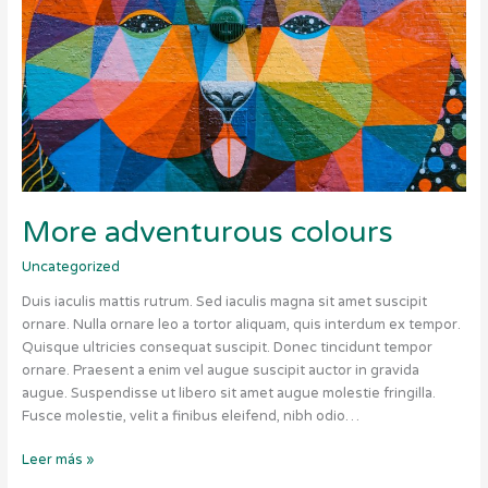
More adventurous colours
Uncategorized
Duis iaculis mattis rutrum. Sed iaculis magna sit amet suscipit
ornare. Nulla ornare leo a tortor aliquam, quis interdum ex tempor.
Quisque ultricies consequat suscipit. Donec tincidunt tempor
ornare. Praesent a enim vel augue suscipit auctor in gravida
augue. Suspendisse ut libero sit amet augue molestie fringilla.
Fusce molestie, velit a finibus eleifend, nibh odio…
Leer más »